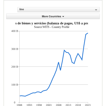
line
More Countries
portaciones de bienes y servicios (balanza de pagos, US$ a precios actuales
Source:WITS - Country Profile
400 B
300 B
200 B
100 B
0
1988
1993
1998
2003
2008
2013
2018
2023