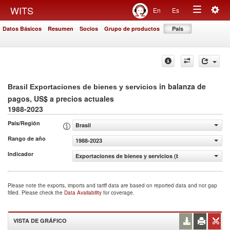
Togg
WITS
En
Es
Toggle
navig
Datos Básicos
Resumen
Socios
Grupo de productos
País
navigation
in balanza de
Brasil Exportaciones de bienes y servicios
pagos, US$ a precios actuales
1988-2023
País/Región
Brasil
Rango de año
1988-2023
Indicador
Exportaciones de bienes y servicios (balanza de pagos, U
Please note the exports, imports and tariff data are based on reported data and not gap
filled. Please check the
Data Availability
for coverage.
VISTA DE GRÁFICO