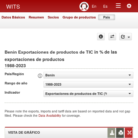
Togg
WITS
En
Es
Toggle
navig
Datos Básicos
Resumen
Socios
Grupo de productos
País
navigation
in % de las
Benin Exportaciones de productos de TIC
exportaciones de productos
1988-2023
País/Región
Benin
Rango de año
1988-2023
Indicador
Exportaciones de productos de TIC (% de las exportacio
Please note the exports, imports and tariff data are based on reported data and not gap
filled. Please check the
Data Availability
for coverage.
VISTA DE GRÁFICO