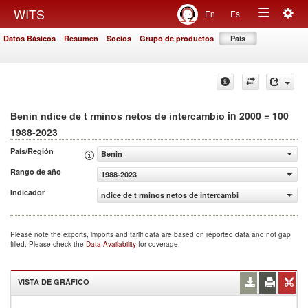
Togg
WITS
En
Es
Toggle
navig
Datos Básicos
Resumen
Socios
Grupo de productos
País
navigation
in 2000 = 100
Benin ndice de t rminos netos de intercambio
1988-2023
País/Región
Benin
Rango de año
1988-2023
Indicador
ndice de t rminos netos de intercambio (2000 = 100)
Please note the exports, imports and tariff data are based on reported data and not gap
filled. Please check the
Data Availability
for coverage.
VISTA DE GRÁFICO