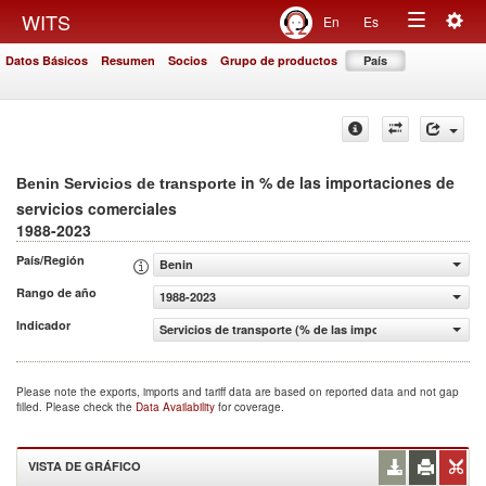
Togg
WITS
En
Es
Toggle
navig
Datos Básicos
Resumen
Socios
Grupo de productos
País
navigation
in % de las importaciones de
Benin Servicios de transporte
servicios comerciales
1988-2023
País/Región
Benin
Rango de año
1988-2023
Indicador
Servicios de transporte (% de las importaciones de servi
Please note the exports, imports and tariff data are based on reported data and not gap
filled. Please check the
Data Availability
for coverage.
VISTA DE GRÁFICO