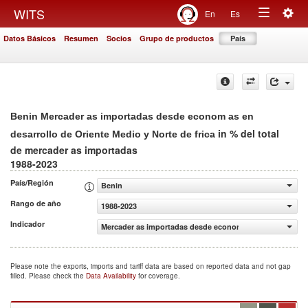
Togg
WITS
En
Es
Toggle
navig
Datos Básicos
Resumen
Socios
Grupo de productos
País
navigation
Benin Mercader as importadas desde econom as en
in % del total
desarrollo de Oriente Medio y Norte de frica
de mercader as importadas
1988-2023
País/Región
Benin
Rango de año
1988-2023
Indicador
Mercader as importadas desde econom as en desarrollo de
Please note the exports, imports and tariff data are based on reported data and not gap
filled. Please check the
Data Availability
for coverage.