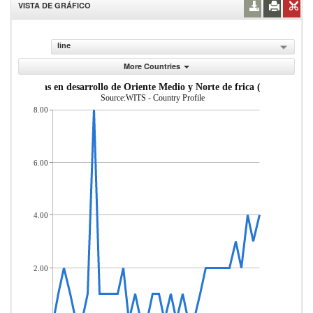
VISTA DE GRÁFICO
line
More Countries
Mercader as importadas desde econom as en desarrol
Source:WITS - Country Profile
8.00
6.00
4.00
2.00