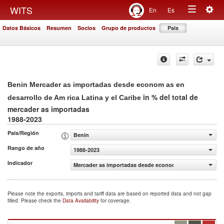
Togg
WITS
En
Es
Toggle
navig
Datos Básicos
Resumen
Socios
Grupo de productos
País
navigation
Benin Mercader as importadas desde econom as en
in % del total de
desarrollo de Am rica Latina y el Caribe
mercader as importadas
1988-2023
País/Región
Benin
Rango de año
1988-2023
Indicador
Mercader as importadas desde econom as en desarrollo de
Please note the exports, imports and tariff data are based on reported data and not gap
filled. Please check the
Data Availability
for coverage.