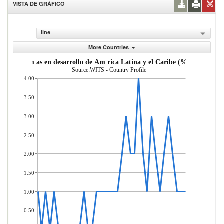
VISTA DE GRÁFICO
line
More Countries
de econom as en desarrollo de Am rica Latina y el Caribe (% del total d
Source:WITS - Country Profile
4.00
3.50
3.00
2.50
2.00
1.50
1.00
0.50