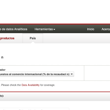
 de datos Analiticos
Herramientas
Inicio
Acerc
 productos
País
i n
ador
estos al comercio internacional (% de la recaudaci n)
d. Please check the
Data Availability
for coverage.
DRO