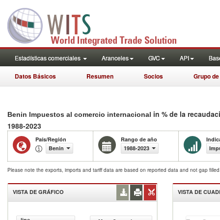
Estadísticas comerciales
Aranceles
GVC
API
Base
Datos Básicos
Resumen
Socios
Grupo de
in % de la recaudac
Benin Impuestos al comercio internacional
1988-2023
País/Región
Rango de año
Indic
Benin
1988-2023
Impu
Please note the exports, imports and tariff data are based on reported data and not gap fille
VISTA DE GRÁFICO
VISTA DE CUA