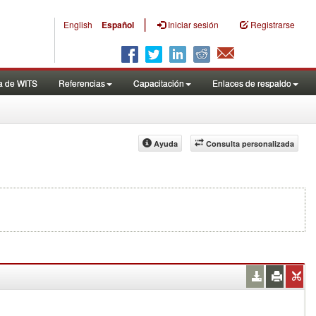
|
English
Español
Iniciar sesión
Registrarse
a de WITS
Referencias
Capacitación
Enlaces de respaldo
Ayuda
Consulta personalizada