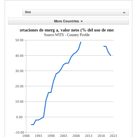
line
More Countries
Importaciones de energ a, valor neto (% del uso de energ a)
Source:WITS - Country Profile
50.00
40.00
30.00
20.00
10.00
0.00
-10.00
1988
1993
1998
2003
2008
2013
2018
2023