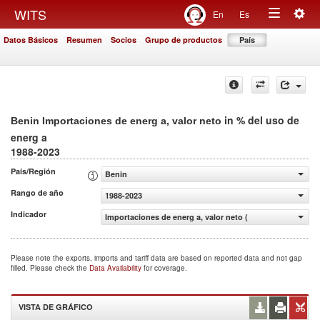
Togg
WITS
En
Es
Toggle
navig
Datos Básicos
Resumen
Socios
Grupo de productos
País
navigation
in % del uso de
Benin Importaciones de energ a, valor neto
energ a
1988-2023
País/Región
Benin
Rango de año
1988-2023
Indicador
Importaciones de energ a, valor neto (% del uso de energ
Please note the exports, imports and tariff data are based on reported data and not gap
filled. Please check the
Data Availability
for coverage.
VISTA DE GRÁFICO