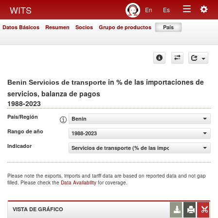
Togg
WITS
En
Es
Toggle
navig
Datos Básicos
Resumen
Socios
Grupo de productos
País
navigation
in % de las importaciones de
Benin Servicios de transporte
servicios, balanza de pagos
1988-2023
País/Región
Benin
Rango de año
1988-2023
Indicador
Servicios de transporte (% de las importaciones de servi
Please note the exports, imports and tariff data are based on reported data and not gap
filled. Please check the
Data Availability
for coverage.
VISTA DE GRÁFICO