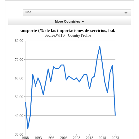
line
More Countries
vicios de transporte (% de las importaciones de servicios, balanza de pago
Source:WITS - Country Profile
80.00
70.00
60.00
50.00
40.00
30.00
1988
1993
1998
2003
2008
2013
2018
2023