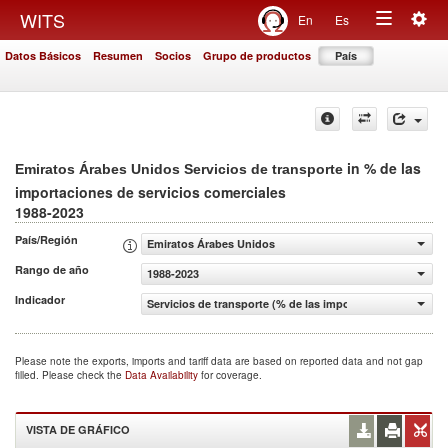
Togg
WITS
En
Es
Toggle
navig
Datos Básicos
Resumen
Socios
Grupo de productos
País
navigation
in % de las
Emiratos Árabes Unidos Servicios de transporte
importaciones de servicios comerciales
1988-2023
País/Región
Emiratos Árabes Unidos
Rango de año
1988-2023
Indicador
Servicios de transporte (% de las importaciones de servi
Please note the exports, imports and tariff data are based on reported data and not gap
filled. Please check the
Data Availability
for coverage.
VISTA DE GRÁFICO