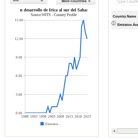
line
More Countries
Mercader as importadas desde econom as en desarrollo de frica al sur del Sahara (% del to
Source:WITS - Country Profile
Country Name
15.00
Emiratos Ár
12.00
9.00
6.00
3.00
0.00
1988
1993
1998
2003
2008
2013
2018
2023
Emiratos...