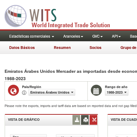
Estadísticas comerciales
Aranceles
GVC
API
Base
Datos Básicos
Resumen
Socios
Grupo de
Emiratos Árabes Unidos Mercader as importadas desde econom a
1988-2023
País/Región
Rango de año
Emiratos Árabes Unidos
1988-2023
Please note the exports, imports and tariff data are based on reported data and not gap fille
VISTA DE GRÁFICO
VISTA DE CUA