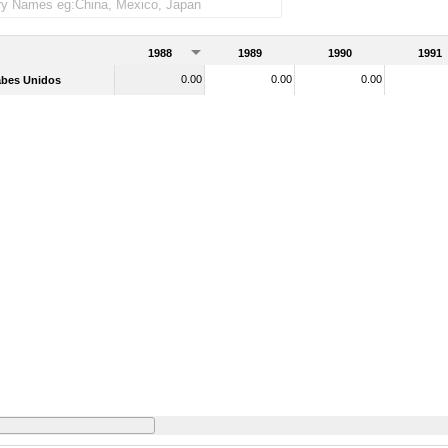
tal de mercader as importadas)
1988
1989
1990
1991
0.00
0.00
0.00
abes Unidos