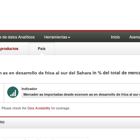
 de datos Analiticos
Herramientas
Inicio
Acerc
 productos
País
in % del total de mer
s en desarrollo de frica al sur del Sahara
Indicador
Mercader as importadas desde econom as en desarrollo de frica al sur 
d. Please check the
Data Availability
for coverage.
DRO