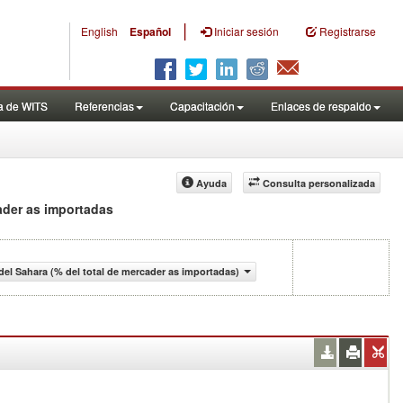
|
English
Español
Iniciar sesión
Registrarse
a de WITS
Referencias
Capacitación
Enlaces de respaldo
Ayuda
Consulta personalizada
cader as importadas
del Sahara (% del total de mercader as importadas)