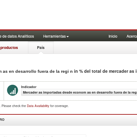
 de datos Analiticos
Herramientas
Inicio
Acerc
 productos
País
in % del total de mercader as
s en desarrollo fuera de la regi n
Indicador
Mercader as importadas desde econom as en desarrollo fuera de la regi
d. Please check the
Data Availability
for coverage.
DRO