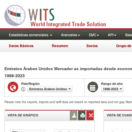
Estadísticas comerciales
Aranceles
GVC
API
Base
Datos Básicos
Resumen
Socios
Grupo de
Emiratos Árabes Unidos Mercader as importadas desde econom a
1988-2023
País/Región
Rango de año
Emiratos Árabes Unidos
1988-2023
Please note the exports, imports and tariff data are based on reported data and not gap fille
VISTA DE GRÁFICO
VISTA DE CUA