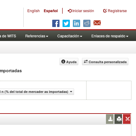
|
English
Español
Iniciar sesión
Registrarse
a de WITS
Referencias
Capacitación
Enlaces de respaldo
Ayuda
Consulta personalizada
 importadas
 n (% del total de mercader as importadas)