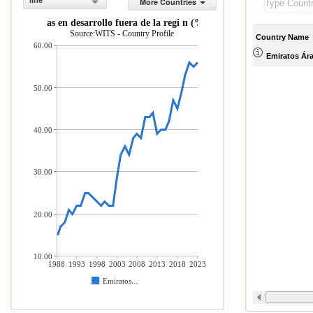
line
More Countries
e econom as en desarrollo fuera de la regi n (% del total de mercader as
Source:WITS - Country Profile
Country Name
60.00
Emiratos Ár
50.00
40.00
30.00
20.00
10.00
1988
1993
1998
2003
2008
2013
2018
2023
Emiratos...