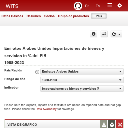
Togg
WITS
En
Es
Toggle
navig
Datos Básicos
Resumen
Socios
Grupo de productos
País
navigation
Emiratos Árabes Unidos Importaciones de bienes y
in % del PIB
servicios
1988-2023
País/Región
Emiratos Árabes Unidos
Rango de año
1988-2023
Indicador
Importaciones de bienes y servicios (% del PIB)
Please note the exports, imports and tariff data are based on reported data and not gap
filled. Please check the
Data Availability
for coverage.
VISTA DE GRÁFICO