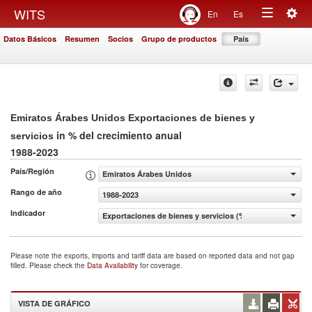
Togg
WITS
En
Es
Toggle
navig
Datos Básicos
Resumen
Socios
Grupo de productos
País
navigation
Emiratos Árabes Unidos Exportaciones de bienes y
in % del crecimiento anual
servicios
1988-2023
País/Región
Emiratos Árabes Unidos
Rango de año
1988-2023
Indicador
Exportaciones de bienes y servicios (% del crecimiento a
Please note the exports, imports and tariff data are based on reported data and not gap
filled. Please check the
Data Availability
for coverage.
VISTA DE GRÁFICO