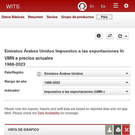
Togg
WITS
En
Es
Toggle
navig
Datos Básicos
Resumen
Socios
Grupo de productos
País
navigation
in
Emiratos Árabes Unidos Impuestos a las exportaciones
UMN a precios actuales
1988-2023
País/Región
Emiratos Árabes Unidos
Rango de año
1988-2023
Indicador
Impuestos a las exportaciones (UMN a precios actuales)
Please note the exports, imports and tariff data are based on reported data and not gap
filled. Please check the
Data Availability
for coverage.
VISTA DE GRÁFICO