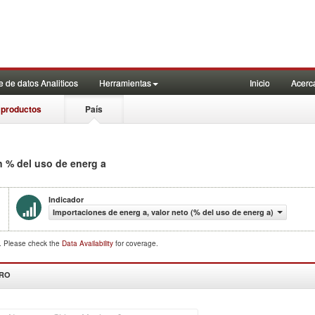
 de datos Analiticos
Herramientas
Inicio
Acerc
 productos
País
n % del uso de energ a
Indicador
Importaciones de energ a, valor neto (% del uso de energ a)
d. Please check the
Data Availability
for coverage.
DRO