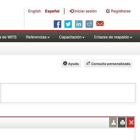
|
English
Español
Iniciar sesión
Registrarse
a de WITS
Referencias
Capacitación
Enlaces de respaldo
Ayuda
Consulta personalizada