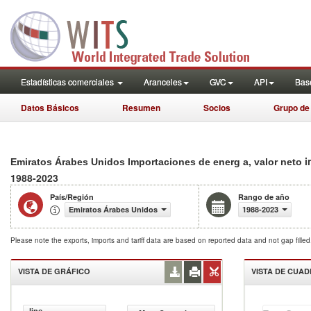
Estadísticas comerciales
Aranceles
GVC
API
Base
Datos Básicos
Resumen
Socios
Grupo de
i
Emiratos Árabes Unidos Importaciones de energ a, valor neto
1988-2023
País/Región
Rango de año
Emiratos Árabes Unidos
1988-2023
Please note the exports, imports and tariff data are based on reported data and not gap fille
VISTA DE GRÁFICO
VISTA DE CUA