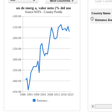
line
More Countries
Importaciones de energ a, valor neto (% del uso de energ a)
Source:WITS - Country Profile
Country Name
-100.00
Emiratos Ár
-150.00
-200.00
-250.00
-300.00
-350.00
-400.00
-450.00
1988
1993
1998
2003
2008
2013
2018
2023
Emiratos...