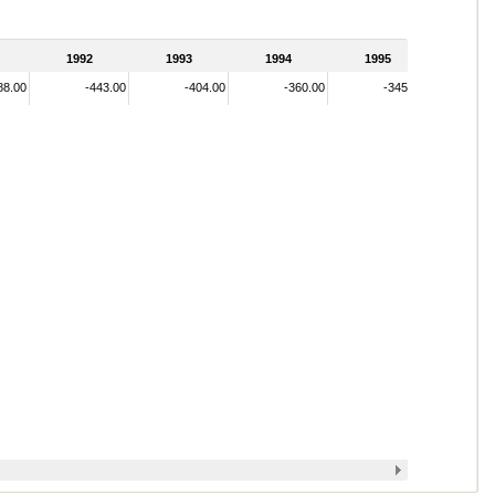
1992
1993
1994
1995
88.00
-443.00
-404.00
-360.00
-345.00