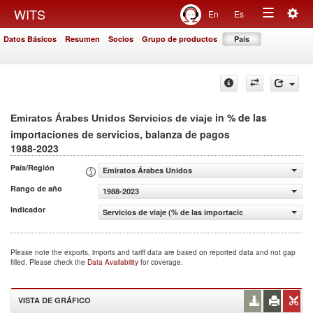
Togg
WITS
En
Es
Toggle
navig
Datos Básicos
Resumen
Socios
Grupo de productos
País
navigation
in % de las
Emiratos Árabes Unidos Servicios de viaje
importaciones de servicios, balanza de pagos
1988-2023
País/Región
Emiratos Árabes Unidos
Rango de año
1988-2023
Indicador
Servicios de viaje (% de las importaciones de servicios, 
Please note the exports, imports and tariff data are based on reported data and not gap
filled. Please check the
Data Availability
for coverage.
VISTA DE GRÁFICO