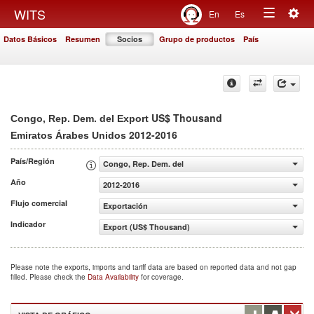
Togg
WITS
En
Es
Toggle
navig
Datos Básicos
Resumen
Socios
Grupo de productos
País
navigation
US$ Thousand
Congo, Rep. Dem. del Export
2012-2016
Emiratos Árabes Unidos
País/Región
Congo, Rep. Dem. del
Año
2012-2016
Flujo comercial
Exportación
Indicador
Export (US$ Thousand)
Please note the exports, imports and tariff data are based on reported data and not gap
filled. Please check the
Data Availability
for coverage.