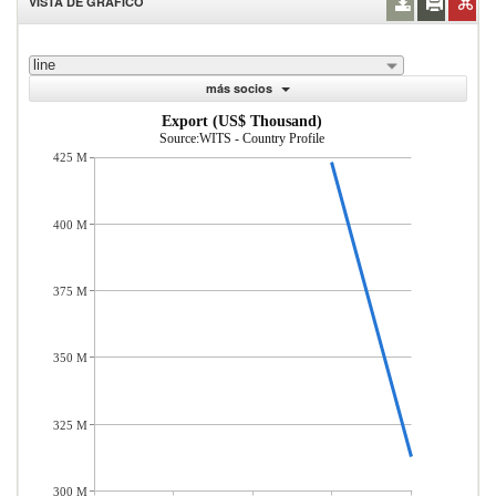
VISTA DE GRÁFICO
line
más socios
Export (US$ Thousand)
Source:WITS - Country Profile
425 M
400 M
375 M
350 M
325 M
300 M