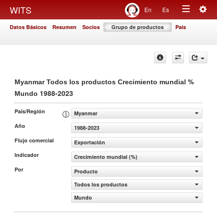
Togg
WITS
En
Es
Toggle
navig
Datos Básicos
Resumen
Socios
Grupo de productos
País
navigation
%
Myanmar Todos los productos Crecimiento mundial
1988-2023
Mundo
País/Región
Myanmar
Año
1988-2023
Flujo comercial
Exportación
Indicador
Crecimiento mundial (%)
Por
Producto
Todos los productos
Mundo