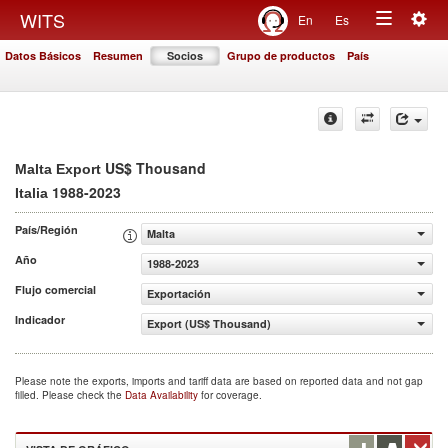
Togg
WITS
En
Es
Toggle
navig
Datos Básicos
Resumen
Socios
Grupo de productos
País
navigation
US$ Thousand
Malta Export
1988-2023
Italia
País/Región
Malta
Año
1988-2023
Flujo comercial
Exportación
Indicador
Export (US$ Thousand)
Please note the exports, imports and tariff data are based on reported data and not gap
filled. Please check the
Data Availability
for coverage.