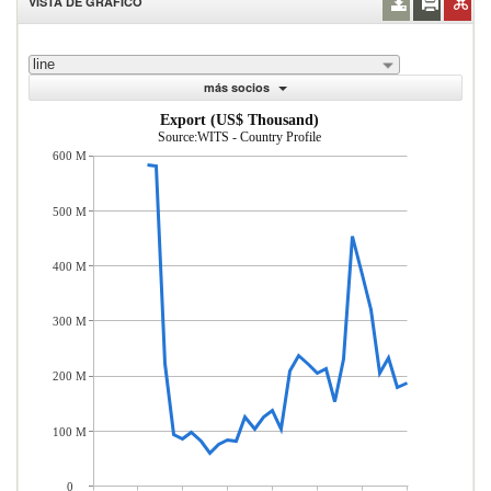
VISTA DE GRÁFICO
line
más socios
Export (US$ Thousand)
Source:WITS - Country Profile
600 M
500 M
400 M
300 M
200 M
100 M
0