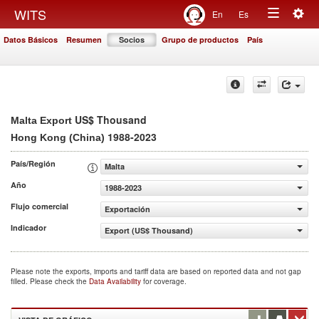
Togg
WITS
En
Es
Toggle
navig
Datos Básicos
Resumen
Socios
Grupo de productos
País
navigation
US$ Thousand
Malta Export
1988-2023
Hong Kong (China)
País/Región
Malta
Año
1988-2023
Flujo comercial
Exportación
Indicador
Export (US$ Thousand)
Please note the exports, imports and tariff data are based on reported data and not gap
filled. Please check the
Data Availability
for coverage.