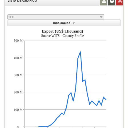
VISTA DE GRÁFICO
line
más socios
Export (US$ Thousand)
Source:WITS - Country Profile
500 M
400 M
300 M
200 M
100 M
0