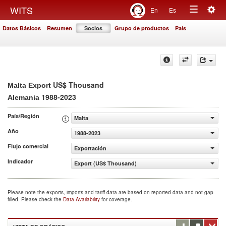
Togg
WITS
En
Es
Toggle
navig
Datos Básicos
Resumen
Socios
Grupo de productos
País
navigation
US$ Thousand
Malta Export
1988-2023
Alemania
País/Región
Malta
Año
1988-2023
Flujo comercial
Exportación
Indicador
Export (US$ Thousand)
Please note the exports, imports and tariff data are based on reported data and not gap
filled. Please check the
Data Availability
for coverage.