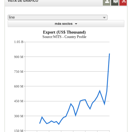
VISTA DE GRÁFICO
line
más socios
Export (US$ Thousand)
Source:WITS - Country Profile
1.05 B
900 M
750 M
600 M
450 M
300 M
150 M