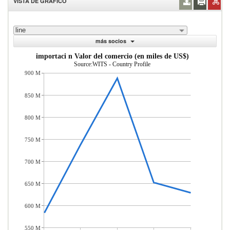
VISTA DE GRÁFICO
line
más socios
importaci n Valor del comercio (en miles de US$)
Source:WITS - Country Profile
900 M
850 M
800 M
750 M
700 M
650 M
600 M
550 M