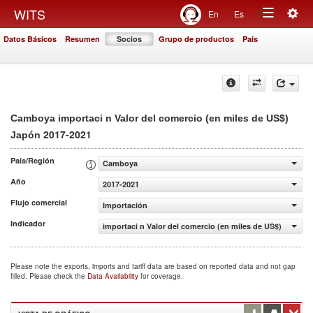
Togg
WITS
En
Es
Toggle
navig
Datos Básicos
Resumen
Socios
Grupo de productos
País
navigation
Camboya importaci n Valor del comercio (en miles de US$)
2017-2021
Japón
País/Región
Camboya
Año
2017-2021
Flujo comercial
Importación
Indicador
importaci n Valor del comercio (en miles de US$)
Please note the exports, imports and tariff data are based on reported data and not gap
filled. Please check the
Data Availability
for coverage.