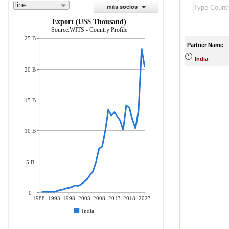
line
más socios
Export (US$ Thousand)
Source:WITS - Country Profile
25 B
Partner Name
India
20 B
15 B
10 B
5 B
0
1988
1993
1998
2003
2008
2013
2018
2023
India