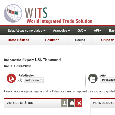
Estadísticas comerciales
Aranceles
GVC
API
Base
Datos Básicos
Resumen
Socios
Grupo de
US$ Thousand
Indonesia Export
1988-2023
India
País/Región
Año
Indonesia
1988-2023
Please note the exports, imports and tariff data are based on reported data and not gap fille
VISTA DE GRÁFICO
VISTA DE CUA