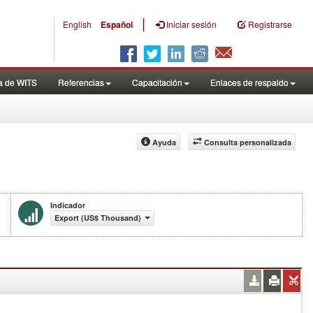
|
English
Español
Iniciar sesión
Registrarse
a de WITS
Referencias
Capacitación
Enlaces de respaldo
Ayuda
Consulta personalizada
Indicador
Export (US$ Thousand)