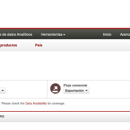
 de datos Analiticos
Herramientas
Inicio
Acerc
 productos
País
Flujo comercial
Exportación
d. Please check the
Data Availability
for coverage.
DRO