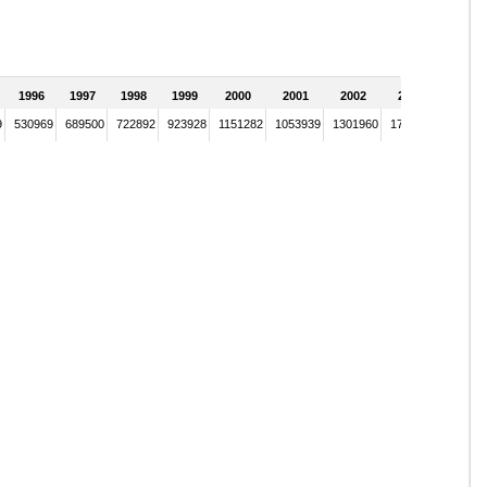
1996
1997
1998
1999
2000
2001
2002
2003
9
530969
689500
722892
923928
1151282
1053939
1301960
1742487