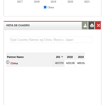
2017
2018
2019
2020
2021
China
VISTA DE CUADRO
Partner Name
2017
2018
2019
2020
202
407270
420138
465152
359648
China