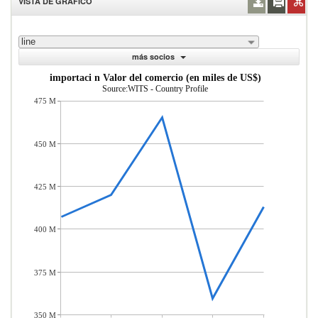
VISTA DE GRÁFICO
line
más socios
importaci n Valor del comercio (en miles de US$)
Source:WITS - Country Profile
475 M
450 M
425 M
400 M
375 M
350 M