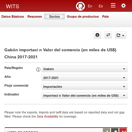
Togg
WITS
En
Es
Toggle
navig
Datos Básicos
Resumen
Socios
Grupo de productos
País
navigation
Gabón importaci n Valor del comercio (en miles de US$)
2017-2021
China
País/Región
Gabón
Año
2017-2021
Flujo comercial
Importación
Indicador
importaci n Valor del comercio (en miles de US$)
Please note the exports, imports and tariff data are based on reported data and not gap
filled. Please check the
Data Availability
for coverage.