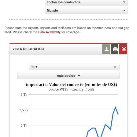
Todos los productos
Mundo
Please note the exports, imports and tariff data are based on reported data and not gap
filled. Please check the
Data Availability
for coverage.
VISTA DE GRÁFICO
line
más socios
importaci n Valor del comercio (en miles de US$)
Source:WITS - Country Profile
9 Tr
7.5 Tr
6 Tr