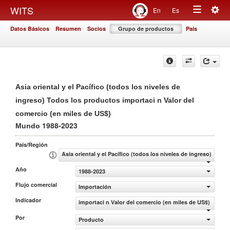
Togg
WITS
En
Es
Toggle
navig
Datos Básicos
Resumen
Socios
Grupo de productos
País
navigation
Asia oriental y el Pacífico (todos los niveles de
ingreso) Todos los productos importaci n Valor del
comercio (en miles de US$)
1988-2023
Mundo
País/Región
Asia oriental y el Pacífico (todos los niveles de ingreso)
Año
1988-2023
Flujo comercial
Importación
Indicador
importaci n Valor del comercio (en miles de US$)
Por
Producto