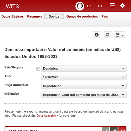
Togg
WITS
En
Es
Toggle
navig
Datos Básicos
Resumen
Socios
Grupo de productos
País
navigation
Dominica importaci n Valor del comercio (en miles de US$)
1988-2023
Estados Unidos
País/Región
Dominica
Año
1988-2023
Flujo comercial
Importación
Indicador
importaci n Valor del comercio (en miles de US$)
Please note the exports, imports and tariff data are based on reported data and not gap
filled. Please check the
Data Availability
for coverage.