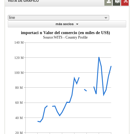
VISTA DE GRÁFICO
line
más socios
importaci n Valor del comercio (en miles de US$)
Source:WITS - Country Profile
140 M
120 M
100 M
80 M
60 M
40 M
20 M