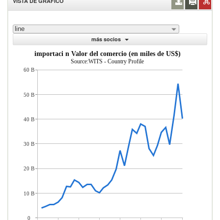
VISTA DE GRÁFICO
line
más socios
importaci n Valor del comercio (en miles de US$)
Source:WITS - Country Profile
60 B
50 B
40 B
30 B
20 B
10 B
0