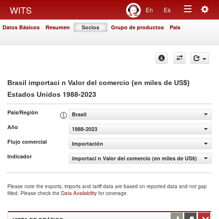
Togg
WITS
En
Es
Toggle
navig
Datos Básicos
Resumen
Socios
Grupo de productos
País
navigation
Brasil importaci n Valor del comercio (en miles de US$)
1988-2023
Estados Unidos
País/Región
Brasil
Año
1988-2023
Flujo comercial
Importación
Indicador
importaci n Valor del comercio (en miles de US$)
Please note the exports, imports and tariff data are based on reported data and not gap
filled. Please check the
Data Availability
for coverage.