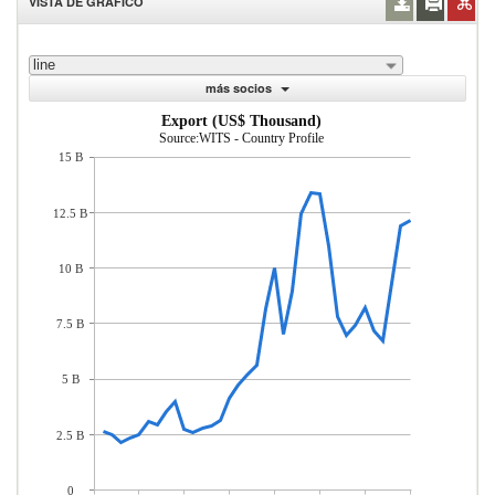
VISTA DE GRÁFICO
line
más socios
Export (US$ Thousand)
Source:WITS - Country Profile
15 B
12.5 B
10 B
7.5 B
5 B
2.5 B
0