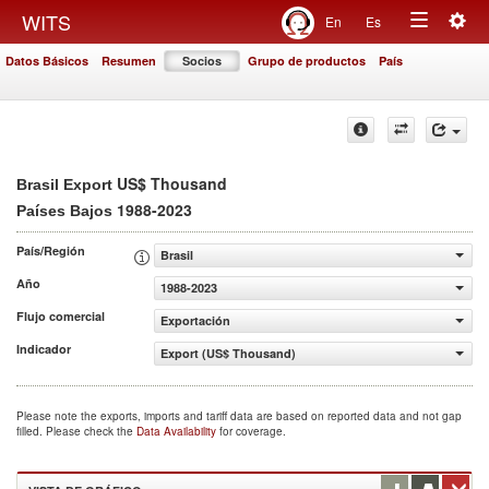
Togg
WITS
En
Es
Toggle
navig
Datos Básicos
Resumen
Socios
Grupo de productos
País
navigation
US$ Thousand
Brasil Export
1988-2023
Países Bajos
País/Región
Brasil
Año
1988-2023
Flujo comercial
Exportación
Indicador
Export (US$ Thousand)
Please note the exports, imports and tariff data are based on reported data and not gap
filled. Please check the
Data Availability
for coverage.