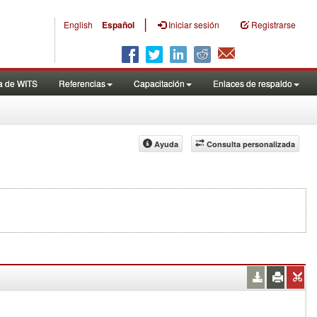
|
English
Español
Iniciar sesión
Registrarse
a de WITS
Referencias
Capacitación
Enlaces de respaldo
Ayuda
Consulta personalizada