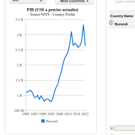
line
More Countries
PIB (US$ a precios actuales)
Source:WITS - Country Profile
Country Name
3.5 B
Burundi
3 B
2.5 B
2 B
1.5 B
1 B
500 M
1988
1993
1998
2003
2008
2013
2018
2023
Burundi