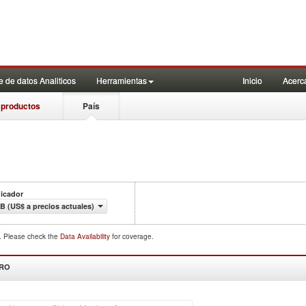
 de datos Analiticos
Herramientas
Inicio
Acerc
 productos
País
dicador
IB (US$ a precios actuales)
d. Please check the
Data Availability
for coverage.
DRO