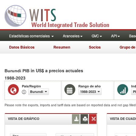
Estadísticas comerciales
Aranceles
GVC
API
Base
Datos Básicos
Resumen
Socios
Grupo de
in US$ a precios actuales
Burundi PIB
1988-2023
País/Región
Rango de año
In
Burundi
1988-2023
P
Please note the exports, imports and tariff data are based on reported data and not gap fille
VISTA DE GRÁFICO
VISTA DE CUA