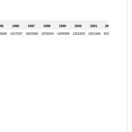
95
1996
1997
1998
1999
2000
2001
2002
0606
1427297
1653390
1876044
1409309
1261830
1051946
553553