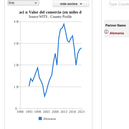
line
más socios
importaci n Valor del comercio (en miles de US$)
Source:WITS - Country Profile
4 B
Partner Name
Alemania
3 B
2 B
1 B
0
1988
1993
1998
2003
2008
2013
2018
2023
Alemania