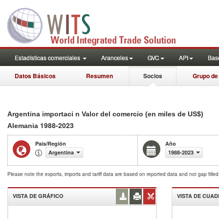
Estadísticas comerciales
Aranceles
GVC
API
Base
Datos Básicos
Resumen
Socios
Grupo de
Argentina importaci n Valor del comercio (en miles de US$)
1988-2023
Alemania
País/Región
Año
Argentina
1988-2023
Please note the exports, imports and tariff data are based on reported data and not gap fille
VISTA DE GRÁFICO
VISTA DE CUA