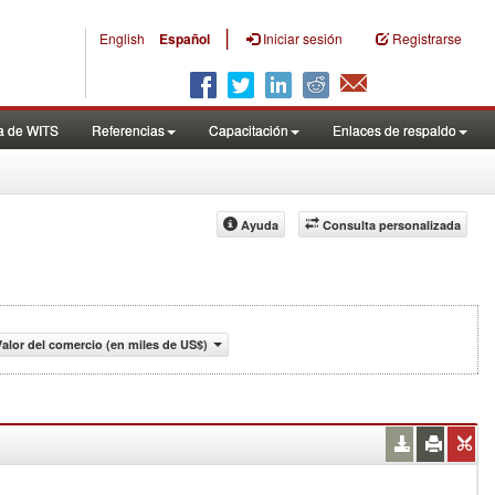
|
English
Español
Iniciar sesión
Registrarse
a de WITS
Referencias
Capacitación
Enlaces de respaldo
Ayuda
Consulta personalizada
Valor del comercio (en miles de US$)