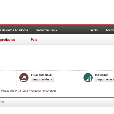
 de datos Analiticos
Herramientas
Inicio
Acerc
 productos
País
Flujo comercial
Indicador
Importación
importaci n 
d. Please check the
Data Availability
for coverage.
DRO