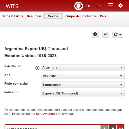
Togg
WITS
En
Es
Toggle
navig
Datos Básicos
Resumen
Socios
Grupo de productos
País
navigation
US$ Thousand
Argentina Export
1988-2023
Estados Unidos
País/Región
Argentina
Año
1988-2023
Flujo comercial
Exportación
Indicador
Export (US$ Thousand)
Please note the exports, imports and tariff data are based on reported data and not gap
filled. Please check the
Data Availability
for coverage.