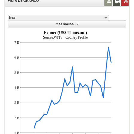
VISTA DE GRÁFICO
line
más socios
Export (US$ Thousand)
Source:WITS - Country Profile
7 B
6 B
5 B
4 B
3 B
2 B
1 B