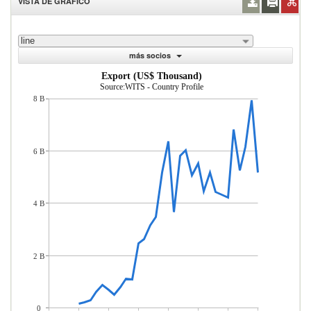
VISTA DE GRÁFICO
line
más socios
Export (US$ Thousand)
Source:WITS - Country Profile
8 B
6 B
4 B
2 B
0