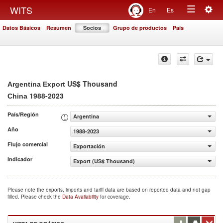
Togg
WITS
En
Es
Toggle
navig
Datos Básicos
Resumen
Socios
Grupo de productos
País
navigation
US$ Thousand
Argentina Export
1988-2023
China
País/Región
Argentina
Año
1988-2023
Flujo comercial
Exportación
Indicador
Export (US$ Thousand)
Please note the exports, imports and tariff data are based on reported data and not gap
filled. Please check the
Data Availability
for coverage.