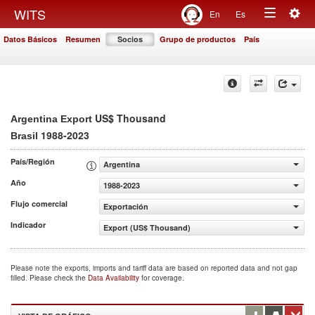
Togg
WITS
En
Es
Toggle
navig
Datos Básicos
Resumen
Socios
Grupo de productos
País
navigation
US$ Thousand
Argentina Export
1988-2023
Brasil
País/Región
Argentina
Año
1988-2023
Flujo comercial
Exportación
Indicador
Export (US$ Thousand)
Please note the exports, imports and tariff data are based on reported data and not gap
filled. Please check the
Data Availability
for coverage.