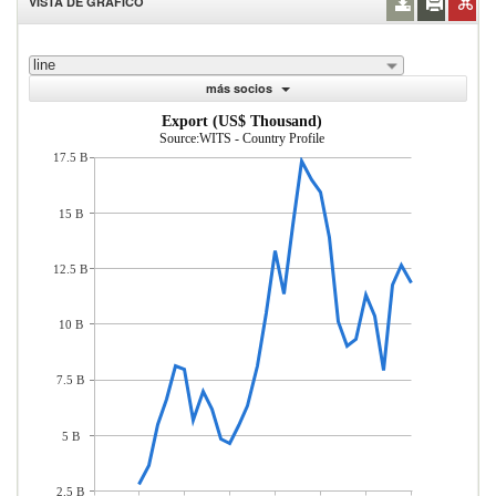
VISTA DE GRÁFICO
line
más socios
Export (US$ Thousand)
Source:WITS - Country Profile
17.5 B
15 B
12.5 B
10 B
7.5 B
5 B
2.5 B