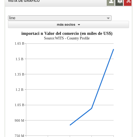
VISTA DE GRÁFICO
line
más socios
importaci n Valor del comercio (en miles de US$)
Source:WITS - Country Profile
1.65 B
1.5 B
1.35 B
1.2 B
1.05 B
900 M
750 M