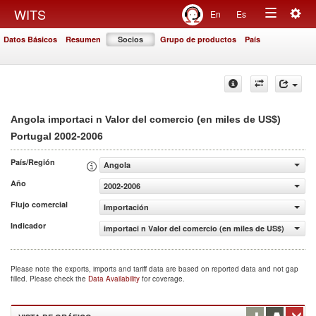
Togg
WITS
En
Es
Toggle
navig
Datos Básicos
Resumen
Socios
Grupo de productos
País
navigation
Angola importaci n Valor del comercio (en miles de US$)
2002-2006
Portugal
País/Región
Angola
Año
2002-2006
Flujo comercial
Importación
Indicador
importaci n Valor del comercio (en miles de US$)
Please note the exports, imports and tariff data are based on reported data and not gap
filled. Please check the
Data Availability
for coverage.