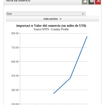
VISTA DE GRÁFICO
line
más socios
importaci n Valor del comercio (en miles de US$)
Source:WITS - Country Profile
900 M
750 M
600 M
450 M
300 M
150 M