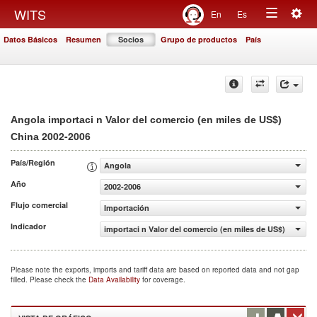
Togg
WITS
En
Es
Toggle
navig
Datos Básicos
Resumen
Socios
Grupo de productos
País
navigation
Angola importaci n Valor del comercio (en miles de US$)
2002-2006
China
País/Región
Angola
Año
2002-2006
Flujo comercial
Importación
Indicador
importaci n Valor del comercio (en miles de US$)
Please note the exports, imports and tariff data are based on reported data and not gap
filled. Please check the
Data Availability
for coverage.