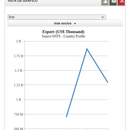
VISTA DE GRÁFICO
line
más socios
Export (US$ Thousand)
Source:WITS - Country Profile
2 B
1.75 B
1.5 B
1.25 B
1 B
750 M
500 M