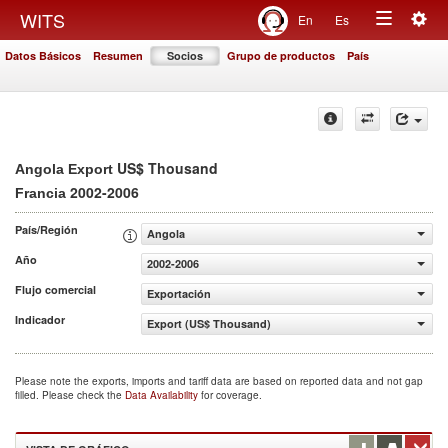
Togg
WITS
En
Es
Toggle
navig
Datos Básicos
Resumen
Socios
Grupo de productos
País
navigation
US$ Thousand
Angola Export
2002-2006
Francia
País/Región
Angola
Año
2002-2006
Flujo comercial
Exportación
Indicador
Export (US$ Thousand)
Please note the exports, imports and tariff data are based on reported data and not gap
filled. Please check the
Data Availability
for coverage.