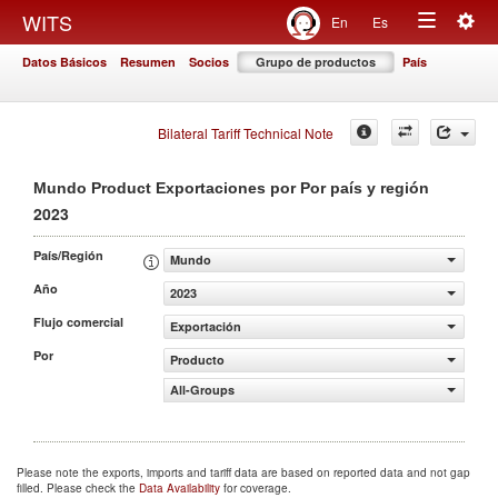
Togg
WITS
En
Es
Toggle
navig
Datos Básicos
Resumen
Socios
Grupo de productos
País
navigation
Bilateral Tariff Technical Note
Mundo Product Exportaciones por Por país y región
2023
País/Región
Mundo
Año
2023
Flujo comercial
Exportación
Por
Producto
All-Groups
Please note the exports, imports and tariff data are based on reported data and not gap
filled. Please check the
Data Availability
for coverage.