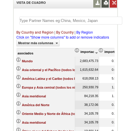
VISTA DE CUADRO
By Country and Region
|
By Country
|
By Region
Click on "Show more columns" to add or remove indicators
Mostrar más columnas
importación Valor del comercio (
importación Prop
asociados
2,683,475.73
0.75
Mundo
1,615,632.64
0.61
Asia oriental y el Pacífico (todos los niveles de ingreso)
618,058.13
5.94
América Latina y el Caribe (todos los niveles de ingreso)
250,930.79
1.23
Europa y Asia central (todos los niveles de ingreso)
84,218.35
1.17
Asia meridional
38,172.06
0.25
América del Norte
34,105.78
0.30
Oriente Medio y Norte de África (todos los niveles de ingreso)
34,105.78
0.30
Asia meridional
13,601.14
0.47