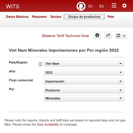
Togg
WITS
En
Es
Toggle
navig
Datos Básicos
Resumen
Socios
Grupo de productos
País
navigation
Bilateral Tariff Technical Note
2022
Viet Nam Minerales Importaciones por Por región
País/Región
Viet Nam
Año
2022
Flujo comercial
Importación
Por
Producto
Minerales
Please note the exports, imports and tariff data are based on reported data and not gap
filled. Please check the
Data Availability
for coverage.