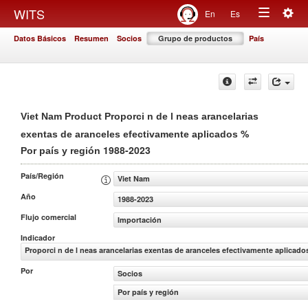
Togg
WITS
En
Es
Toggle
navig
Datos Básicos
Resumen
Socios
Grupo de productos
País
navigation
Viet Nam Product Proporci n de l neas arancelarias
%
exentas de aranceles efectivamente aplicados
1988-2023
Por país y región
País/Región
Viet Nam
Año
1988-2023
Flujo comercial
Importación
Indicador
Proporci n de l neas arancelarias exentas de aranceles efectivamente aplicado
Por
Socios
Por país y región