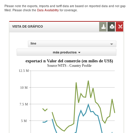
Please note the exports, imports and tariff data are based on reported data and not gap
filled. Please check the
Data Availability
for coverage.
VISTA DE GRÁFICO
line
más productos
exportaci n Valor del comercio (en miles de US$)
Source:WITS - Country Profile
12.5 M
10 M
7.5 M
5 M