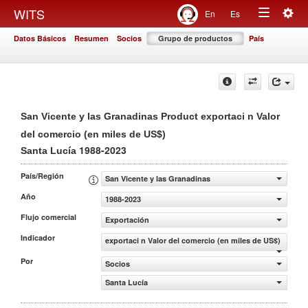
Togg
WITS
En
Es
Toggle
navig
Datos Básicos
Resumen
Socios
Grupo de productos
País
navigation
San Vicente y las Granadinas Product exportaci n Valor
del comercio (en miles de US$)
1988-2023
Santa Lucía
País/Región
San Vicente y las Granadinas
Año
1988-2023
Flujo comercial
Exportación
Indicador
exportaci n Valor del comercio (en miles de US$)
Por
Socios
Santa Lucía