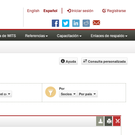
|
English
Español
Iniciar sesión
Registrarse
a de WITS
Referencias
Capacitación
Enlaces de respaldo
Ayuda
Consulta personalizada
Por
del comercio (en miles de US$)
Socios
Por país