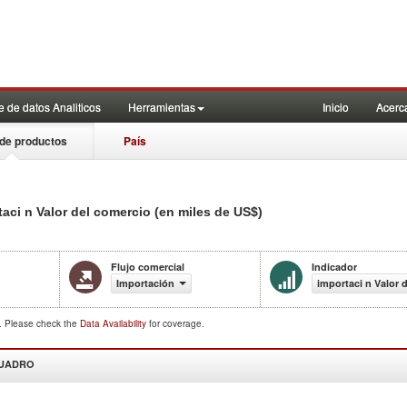
 de datos Analiticos
Herramientas
Inicio
Acerc
de productos
País
ci n Valor del comercio (en miles de US$)
Flujo comercial
Indicador
Importación
importaci n Valor 
d. Please check the
Data Availability
for coverage.
CUADRO