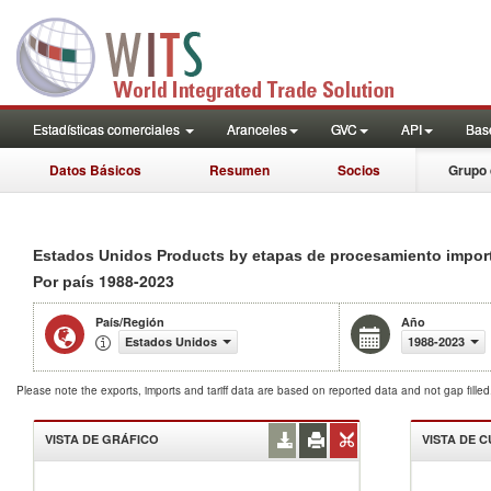
Estadísticas comerciales
Aranceles
GVC
API
Base
Datos Básicos
Resumen
Socios
Grupo 
Estados Unidos Products by etapas de procesamiento importa
1988-2023
Por país
País/Región
Año
Estados Unidos
1988-2023
Please note the exports, imports and tariff data are based on reported data and not gap fille
VISTA DE GRÁFICO
VISTA DE 