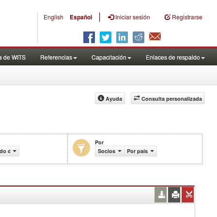
|
English
Español
Iniciar sesión
Registrarse
a de WITS
Referencias
Capacitación
Enlaces de respaldo
Ayuda
Consulta personalizada
Por
o de aranceles efectivamente aplicados (%)
Socios
Por país