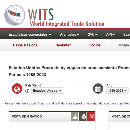
Estadísticas comerciales
Aranceles
GVC
API
Base
Datos Básicos
Resumen
Socios
Grupo 
Estados Unidos Products by etapas de procesamiento Prome
1988-2023
Por país
País/Región
Año
Estados Unidos
1988-2023
Please note the exports, imports and tariff data are based on reported data and not gap fille
VISTA DE GRÁFICO
VISTA DE 