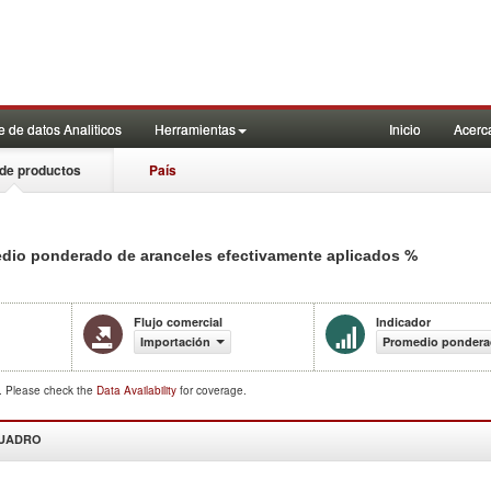
 de datos Analiticos
Herramientas
Inicio
Acerc
de productos
País
%
dio ponderado de aranceles efectivamente aplicados
Flujo comercial
Indicador
Importación
Promedio ponderad
d. Please check the
Data Availability
for coverage.
CUADRO