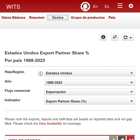
Togg
WITS
En
Es
Toggle
navig
Datos Básicos
Resumen
Socios
Grupo de productos
País
navigation
%
Estados Unidos Export Partner Share
1988-2023
Por país
País/Región
Estados Unidos
Año
1988-2023
Flujo comercial
Exportación
Indicador
Export Partner Share (%)
Please note the exports, imports and tariff data are based on reported data and not gap
filled. Please check the
Data Availability
for coverage.