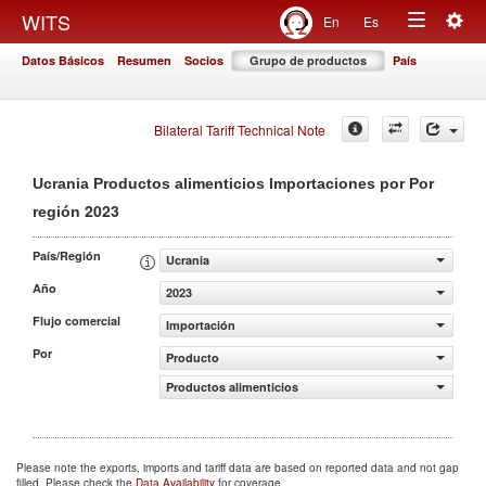
Togg
WITS
En
Es
Toggle
navig
Datos Básicos
Resumen
Socios
Grupo de productos
País
navigation
Bilateral Tariff Technical Note
Ucrania Productos alimenticios Importaciones por Por
2023
región
País/Región
Ucrania
Año
2023
Flujo comercial
Importación
Por
Producto
Productos alimenticios
Please note the exports, imports and tariff data are based on reported data and not gap
filled. Please check the
Data Availability
for coverage.