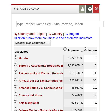
VISTA DE CUADRO
By Country and Region
|
By Country
|
By Region
Click on "Show more columns" to add or remove indicators
Mostrar más columnas
importación Valor del comercio (
importación Prop
asociados
3,227,474.03
5.08
Mundo
2,630,665.18
6.37
Europa y Asia central (todos los niveles de ingreso)
219,798.14
1.62
Asia oriental y el Pacífico (todos los niveles de ingreso)
120,991.94
38.67
África al sur del Sahara (todos los niveles de ingreso)
86,963.00
10.38
América Latina y el Caribe (todos los niveles de ingreso)
77,476.90
2.43
América del Norte
57,527.80
2.81
Asia meridional
15,539.85
0.77
Oriente Medio y Norte de África (todos los niveles de ingreso)