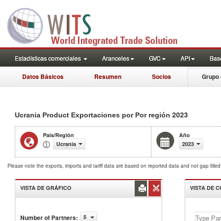
Estadísticas comerciales
Aranceles
GVC
API
Base
Datos Básicos
Resumen
Socios
Grupo 
2023
Ucrania Product Exportaciones por Por región
País/Región
Año
Ucrania
2023
Please note the exports, imports and tariff data are based on reported data and not gap fille
VISTA DE GRÁFICO
VISTA DE 
Number of Partners
:
5