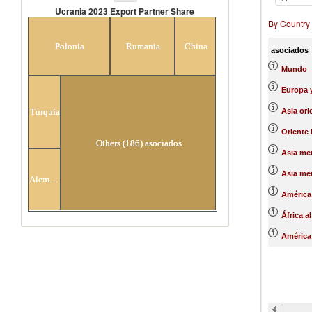
Ucrania 2023 Export Partner Share
By Country
Ucrania 2023 Export Partner
Share
Polonia
Rumania
China
asociados
Mundo
Europa y
Asia ori
Turquía
Oriente 
Others (186) asociados
Asia mer
Asia mer
Alemania
América 
África a
América 