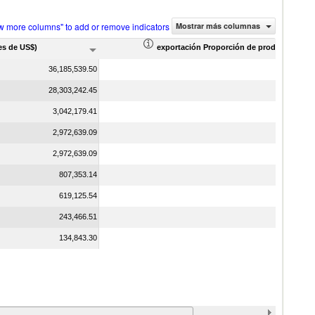
w more columns" to add or remove indicators
Mostrar más columnas
es de US$)
exportación Proporción de productos (%)
36,185,539.50
28,303,242.45
3,042,179.41
2,972,639.09
2,972,639.09
807,353.14
619,125.54
243,466.51
134,843.30