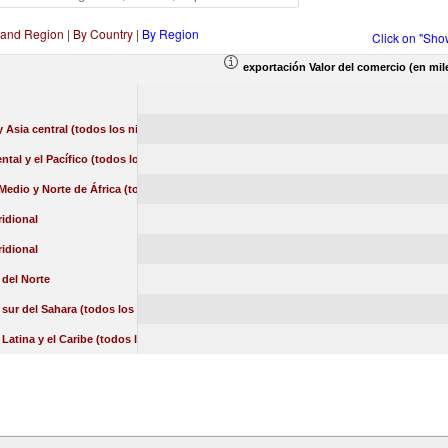
 and Region
|
By Country
|
By Region
Click on "Sho
exportación Valor del comercio (en mil
 Asia central (todos los niveles de ingreso)
ental y el Pacífico (todos los niveles de ingreso)
Medio y Norte de África (todos los niveles de ingreso)
idional
idional
del Norte
l sur del Sahara (todos los niveles de ingreso)
Latina y el Caribe (todos los niveles de ingreso)