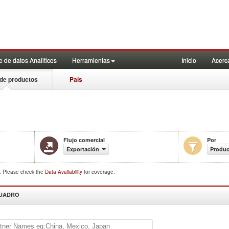
 de datos Analiticos
Herramientas
Inicio
Acerc
de productos
País
Flujo comercial
Por
Exportación
Produc
d. Please check the
Data Availability
for coverage.
CUADRO