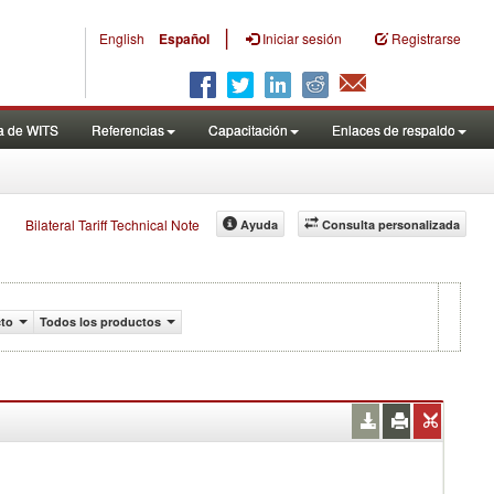
|
English
Español
Iniciar sesión
Registrarse
a de WITS
Referencias
Capacitación
Enlaces de respaldo
Bilateral Tariff Technical Note
Ayuda
Consulta personalizada
to
Todos los productos