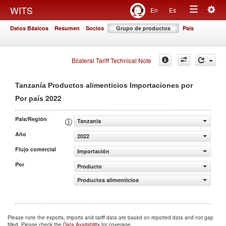
Togg
WITS
En
Es
Toggle
navig
Datos Básicos
Resumen
Socios
Grupo de productos
País
navigation
Bilateral Tariff Technical Note
Tanzanía Productos alimenticios Importaciones por
2022
Por país
País/Región
Tanzanía
Año
2022
Flujo comercial
Importación
Por
Producto
Productos alimenticios
Please note the exports, imports and tariff data are based on reported data and not gap
filled. Please check the
Data Availability
for coverage.