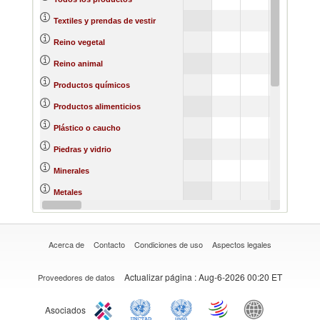
5672
Textiles y prendas de vestir
13523
Reino vegetal
176
Reino animal
682
Productos químicos
152
Productos alimenticios
291
Plástico o caucho
327
Piedras y vidrio
1531
Minerales
3338
Metales
2140
Materias primas
Acerca de
Contacto
Condiciones de uso
Aspectos legales
Actualizar página
: Aug-6-2026 00:20 ET
Proveedores de datos
Asociados