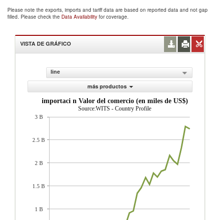
Please note the exports, imports and tariff data are based on reported data and not gap
filled. Please check the
Data Availability
for coverage.
VISTA DE GRÁFICO
line
más productos
importaci n Valor del comercio (en miles de US$)
Source:WITS - Country Profile
3 B
2.5 B
2 B
1.5 B
1 B