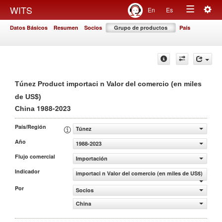
Togg
WITS
En
Es
Toggle
navig
Datos Básicos
Resumen
Socios
Grupo de productos
País
navigation
Túnez Product importaci n Valor del comercio (en miles
de US$)
1988-2023
China
País/Región
Túnez
Año
1988-2023
Flujo comercial
Importación
Indicador
importaci n Valor del comercio (en miles de US$)
Por
Socios
China