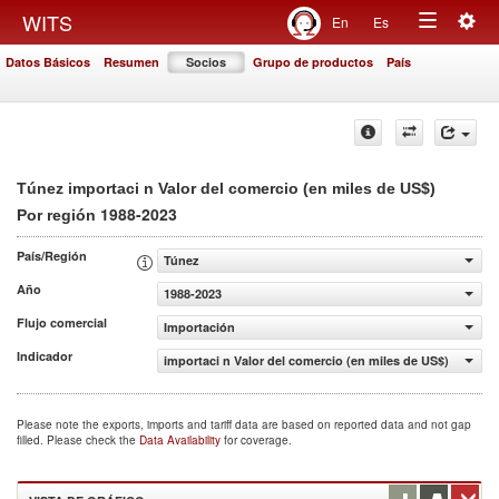
Togg
WITS
En
Es
Toggle
navig
Datos Básicos
Resumen
Socios
Grupo de productos
País
navigation
Túnez importaci n Valor del comercio (en miles de US$)
1988-2023
Por región
País/Región
Túnez
Año
1988-2023
Flujo comercial
Importación
Indicador
importaci n Valor del comercio (en miles de US$)
Please note the exports, imports and tariff data are based on reported data and not gap
filled. Please check the
Data Availability
for coverage.