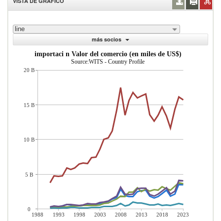
VISTA DE GRÁFICO
line
más socios
importaci n Valor del comercio (en miles de US$)
Source:WITS - Country Profile
20 B
15 B
10 B
5 B
0
1988
1993
1998
2003
2008
2013
2018
2023