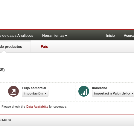
 de datos Analiticos
Herramientas
Inicio
Acerc
de productos
País
S$)
Flujo comercial
Indicador
Importación
importaci n Valor del com
d. Please check the
Data Availability
for coverage.
CUADRO