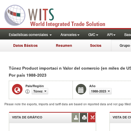
Estadísticas comerciales
Aranceles
GVC
API
Base
Datos Básicos
Resumen
Socios
Grupo 
Túnez Product importaci n Valor del comercio (en miles de U
1988-2023
Por país
País/Región
Año
Túnez
1988-2023
Please note the exports, imports and tariff data are based on reported data and not gap fille
VISTA DE GRÁFICO
VISTA DE 