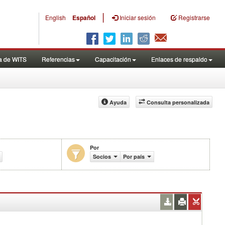
|
English
Español
Iniciar sesión
Registrarse
a de WITS
Referencias
Capacitación
Enlaces de respaldo
Ayuda
Consulta personalizada
Por
ercio (en miles de US$)
Socios
Por país